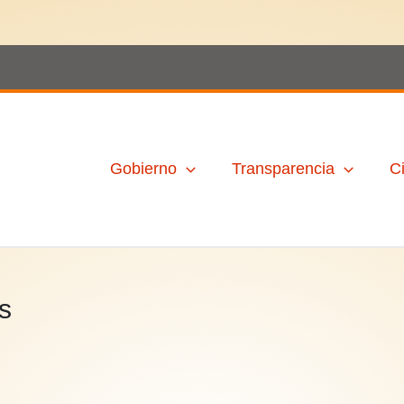
Ir
al
contenido
Gobierno
Transparencia
C
s