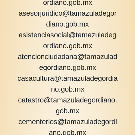
ordiano.gob.mx
asesorjuridico@tamazuladegor
diano.gob.mx
asistenciasocial@tamazuladeg
ordiano.gob.mx
atencionciudadana@tamazulad
egordiano.gob.mx
casacultura@tamazuladegordia
no.gob.mx
catastro@tamazuladegordiano.
gob.mx
cementerios@tamazuladegordi
ano.gob.mx