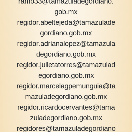
ramo33@tamazuladegordiano.
gob.mx
regidor.abeltejeda@tamazulade
gordiano.gob.mx
regidor.adrianalopez@tamazula
degordiano.gob.mx
regidor.julietatorres@tamazulad
egordiano.gob.mx
regidor.marcelagpemunguia@ta
mazuladegordiano.gob.mx
regidor.ricardocervantes@tama
zuladegordiano.gob.mx
regidores@tamazuladegordiano