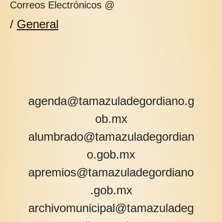
Correos Electrónicos @
/
General
agenda@tamazuladegordiano.g
ob.mx
alumbrado@tamazuladegordian
o.gob.mx
apremios@tamazuladegordiano
.gob.mx
archivomunicipal@tamazuladeg