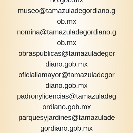
museo@tamazuladegordiano.g
ob.mx
nomina@tamazuladegordiano.g
ob.mx
obraspublicas@tamazuladegor
diano.gob.mx
oficialiamayor@tamazuladegor
diano.gob.mx
padronylicencias@tamazuladeg
ordiano.gob.mx
parquesyjardines@tamazulade
gordiano.gob.mx