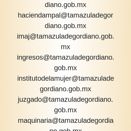
diano.gob.mx
haciendampal@tamazuladegor
diano.gob.mx
imaj@tamazuladegordiano.gob.
mx
ingresos@tamazuladegordiano.
gob.mx
institutodelamujer@tamazulade
gordiano.gob.mx
juzgado@tamazuladegordiano.
gob.mx
maquinaria@tamazuladegordia
no.gob.mx