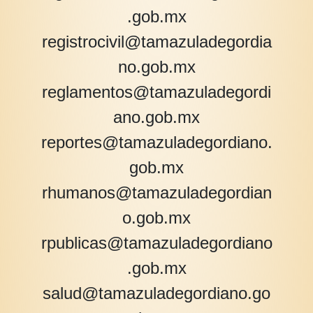
.gob.mx
registrocivil@tamazuladegordia
no.gob.mx
reglamentos@tamazuladegordi
ano.gob.mx
reportes@tamazuladegordiano.
gob.mx
rhumanos@tamazuladegordian
o.gob.mx
rpublicas@tamazuladegordiano
.gob.mx
salud@tamazuladegordiano.go