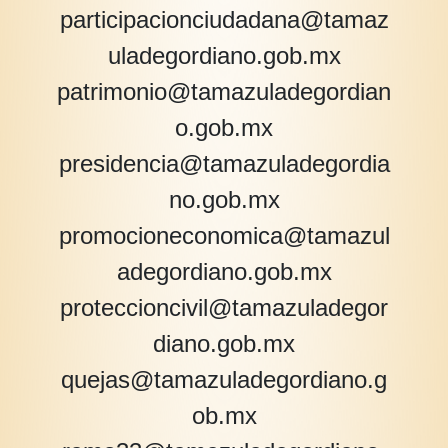
participacionciudadana@tamaz
uladegordiano.gob.mx
patrimonio@tamazuladegordian
o.gob.mx
presidencia@tamazuladegordia
no.gob.mx
promocioneconomica@tamazul
adegordiano.gob.mx
proteccioncivil@tamazuladegor
diano.gob.mx
quejas@tamazuladegordiano.g
ob.mx