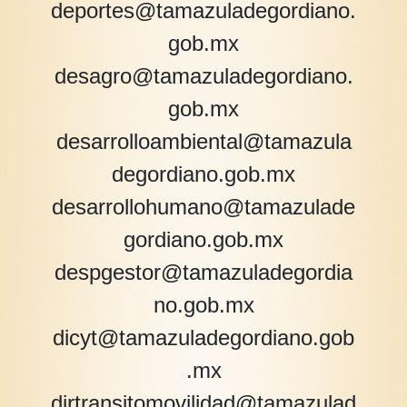
deportes@tamazuladegordiano.
gob.mx
desagro@tamazuladegordiano.
gob.mx
desarrolloambiental@tamazula
degordiano.gob.mx
desarrollohumano@tamazulade
gordiano.gob.mx
despgestor@tamazuladegordia
no.gob.mx
dicyt@tamazuladegordiano.gob
.mx
dirtransitomovilidad@tamazulad