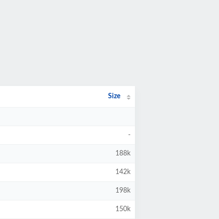
Size
-
188k
142k
198k
150k